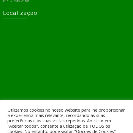
NIF: 514896469
Localização
+351 924267640 (rede móvel)
Utilizamos cookies no nosso website para lhe proporcionar
geral@geotek.pt
a experiência mais relevante, recordando as suas
preferências e as suas visitas repetidas. Ao clicar em
"Aceitar todos", consente a utilização de TODOS os
Rua Santo André, n. 1260 CC Parque da Cidade, Lj. K, 2 Piso
cookies. No entanto, pode visitar "Opções de Cookies"