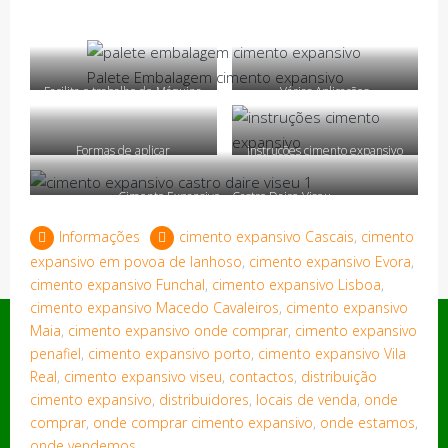
Palete Embalagem cimento expansivo
Facilita o trabalho de Máquina
Várias Aplicações
Formas de aplicar
instruções cimento expansivo
Cimento Expansivo – Castro Daire Viseu
Informações
cimento expansivo Cascais
,
cimento
expansivo em povoa de lanhoso
,
cimento expansivo Evora
,
cimento expansivo Funchal
,
cimento expansivo Lisboa
,
cimento expansivo Macedo Cavaleiros
,
cimento expansivo
Menu Loja
Maia
,
cimento expansivo onde comprar
,
cimento expansivo
penafiel
,
cimento expansivo porto
,
cimento expansivo Vila
Política de privacidade
Real
,
cimento expansivo viseu
,
contactos
,
distribuição
cimento expansivo
,
distribuidores
,
locais de venda
,
onde
Saber Mais
comprar
,
onde comprar cimento expansivo
,
onde estamos
,
onde vendemos