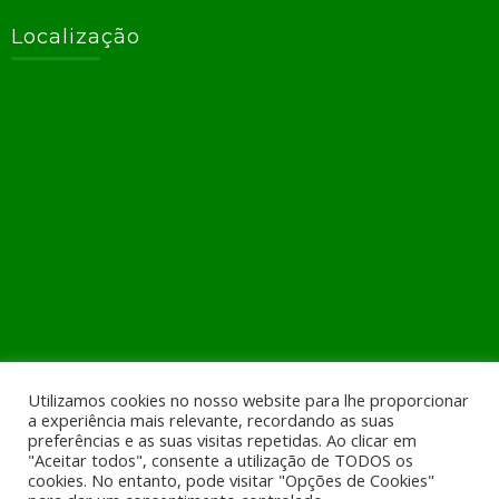
Localização
+351 924267640 (rede móvel)
Utilizamos cookies no nosso website para lhe proporcionar
geral@geotek.pt
a experiência mais relevante, recordando as suas
preferências e as suas visitas repetidas. Ao clicar em
"Aceitar todos", consente a utilização de TODOS os
Rua Santo André, n. 1260 CC Parque da Cidade, Lj. K, 2 Piso
cookies. No entanto, pode visitar "Opções de Cookies"