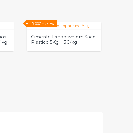
15.00
€
mais IVA
xas
Cimento Expansivo em Saco
/ kg
Plastico 5Kg – 3€/kg