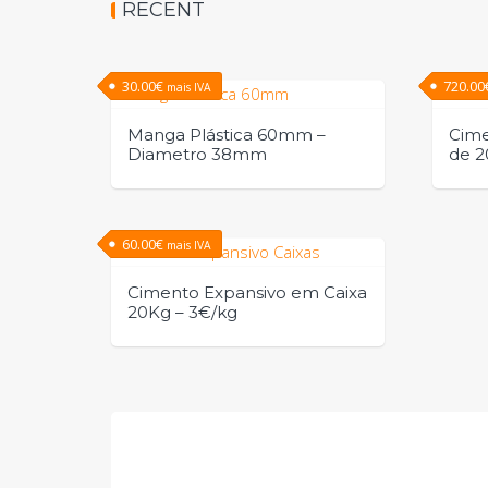
RECENT
30.00
€
720.00
mais IVA
Manga Plástica 60mm –
Cime
Diametro 38mm
de 2
60.00
€
mais IVA
Cimento Expansivo em Caixa
20Kg – 3€/kg